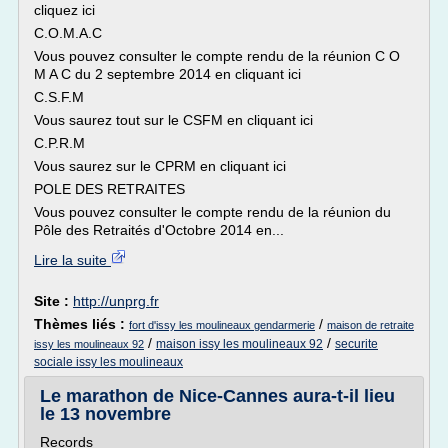
cliquez ici
C.O.M.A.C
Vous pouvez consulter le compte rendu de la réunion C O
M A C du 2 septembre 2014 en cliquant ici
C.S.F.M
Vous saurez tout sur le CSFM en cliquant ici
C.P.R.M
Vous saurez sur le CPRM en cliquant ici
POLE DES RETRAITES
Vous pouvez consulter le compte rendu de la réunion du
Pôle des Retraités d'Octobre 2014 en...
Lire la suite
Site :
http://unprg.fr
Thèmes liés :
/
fort d'issy les moulineaux gendarmerie
maison de retraite
/
/
maison issy les moulineaux 92
securite
issy les moulineaux 92
sociale issy les moulineaux
Le marathon de Nice-Cannes aura-t-il lieu
le 13 novembre
Records