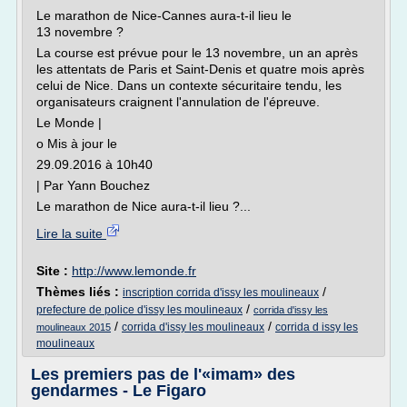
Le marathon de Nice-Cannes aura-t-il lieu le
13 novembre ?
La course est prévue pour le 13 novembre, un an après
les attentats de Paris et Saint-Denis et quatre mois après
celui de Nice. Dans un contexte sécuritaire tendu, les
organisateurs craignent l'annulation de l'épreuve.
Le Monde |
o Mis à jour le
29.09.2016 à 10h40
| Par Yann Bouchez
Le marathon de Nice aura-t-il lieu ?...
Lire la suite
Site :
http://www.lemonde.fr
Thèmes liés :
/
inscription corrida d'issy les moulineaux
/
prefecture de police d'issy les moulineaux
corrida d'issy les
/
/
corrida d'issy les moulineaux
corrida d issy les
moulineaux 2015
moulineaux
Les premiers pas de l'«imam» des
gendarmes - Le Figaro