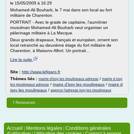
le 15/05/2009 à 16:29
Mohamed-Ali Bouharb, le 7 mai dans son local au fort
militaire de Charenton.
PORTRAIT - Avec le grade de capitaine, l'aumônier
musulman Mohamed-Ali Bouharb veut organiser un
pèlerinage militaire à La Mecque.
Deux grands drapeaux, français et européen, ornent son
local retranché au deuxième étage du fort militaire de
Charenton, à Maisons-Alfort. Un portrait...
Lire la suite
Site :
http://www.lefigaro.fr
Thèmes liés :
/
mairie d'issy les moulineaux adresse
mairie d issy
/
maire d'issy les moulineaux
/
maire d
les moulineaux adresse
issy les moulineaux
/
agence l'adresse issy les moulineaux
7 Ressources
Accueil
|
Mentions légales
|
Conditions générales
d'utilisation
|
Utilisation des cookies
|
Contact à propos