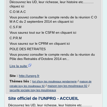
Découvrez les UD, leur richesse, leur histoire etc...........
cliquez ici
C.O.M.A.C
Vous pouvez consulter le compte rendu de la réunion C O
M A C du 2 septembre 2014 en cliquant ici
C.S.F.M
Vous saurez tout sur le CSFM en cliquant ici
C.P.R.M
Vous saurez sur le CPRM en cliquant ici
POLE DES RETRAITES
Vous pouvez consulter le compte rendu de la réunion du
Pôle des Retraités d'Octobre 2014 en...
Lire la suite
Site :
http://unprg.fr
Thèmes liés :
/
fort d'issy les moulineaux gendarmerie
maison de
/
/
maison issy les moulineaux 92
retraite issy les moulineaux 92
securite sociale issy les moulineaux
Site officiel de l'UNPRG - ACCUEIL
Découvrez les UD, leur richesse, leur histoire etc...........