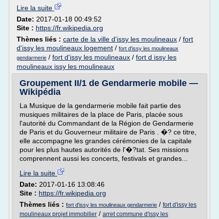
Lire la suite
Date:
2017-01-18 00:49:52
Site :
https://fr.wikipedia.org
Thèmes liés :
carte de la ville d'issy les moulineaux
/
fort
d'issy les moulineaux logement
/
fort d'issy les moulineaux
/
fort d'issy les moulineaux
/
fort d issy les
gendarmerie
moulineaux issy les moulineaux
Groupement II/1 de Gendarmerie mobile —
Wikipédia
La Musique de la gendarmerie mobile fait partie des
musiques militaires de la place de Paris, placée sous
l'autorité du Commandant de la Région de Gendarmerie
de Paris et du Gouverneur militaire de Paris . �? ce titre,
elle accompagne les grandes cérémonies de la capitale
pour les plus hautes autorités de l'�?tat. Ses missions
comprennent aussi les concerts, festivals et grandes...
Lire la suite
Date:
2017-01-16 13:08:46
Site :
https://fr.wikipedia.org
Thèmes liés :
/
fort d'issy les
fort d'issy les moulineaux gendarmerie
/
moulineaux projet immobilier
arret commune d'issy les