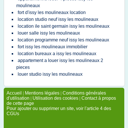
moulineaux
fort d'issy les moulineaux location
location studio neuf issy les moulineaux
location ile saint germain issy les moulineaux
louer salle issy les moulineaux
location programme neuf issy les moulineaux
fort issy les moulineaux immobilier
location bureaux a issy les moulineaux
appartement a louer issy les moulineaux 2
pieces
louer studio issy les moulineaux
Accueil
|
Mentions légales
|
Conditions générales
d'utilisation
|
Utilisation des cookies
|
Contact à propos
de cette page
Pour ajouter ou supprimer un site, voir l'article 4 des
CGUs