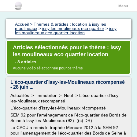
Menu
Accueil
>
Thèmes & articles : location à issy les
moulineaux
>
issy les moulineaux eco quartier
>
issy
les moulineaux eco quartier location
Articles sélectionnés pour le thème : issy
les moulineaux eco quartier location
8 articles
→
Aucune vidéo sélectionnée pour ce thème
L'éco-quartier d'Issy-les-Moulineaux récompensé
- 28 juin ...
Actualités > Immobilier > Neuf > L'éco-quartier d'Issy-
les-Moulineaux récompensé
L'éco-quartier d'Issy-les-Moulineaux récompensé
SEM 92 pour l'aménagement de l'éco-quartier des Bords de
Seine à Issy-les-Moulineaux (92). ((c) DR)
La CPCU a remis le trophée Mercure 2012 à la SEM 92
pour l'aménagement de l'éco-quartier des Bords de Seine à