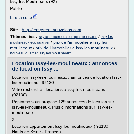
Issy-les-Moulineaux (92).
Publié...
Lire la suite
Site :
http://tempsreel.nouvelobs.com
Thèmes liés :
/
issy les
issy les moulineaux eco quartier location
/
prix de l'immobilier a issy les
moulineaux eco quartier
moulineaux
/
prix de l immobilier a issy les moulineaux
/
nouveau quartier issy les moulineaux
Location Issy-les-moulineaux : annonces
de location Issy ...
Location Issy-les-moulineaux : annonces de location Issy-
les-moulineaux 92130
Votre recherche : locations à Issy-les-moulineaux
(92130).
Repimmo vous propose 129 annonces de location sur
Issy-les-moulineaux. Plus d'informations sur Issy-les-
moulineaux
2
Location appartement Issy-les-moulineaux ( 92130 -
Hauts de Seine - France )