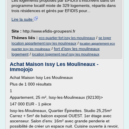
Les logements proposés par EFIDIS s'inscrivent dans un
programme locatif mixte de 329 logements, répartis dans
trois résidences et gérés par EFIDIS pour...
Lire la suite
Site :
http://www.efidis-groupesni.fr
Thèmes liés :
/
eco quartier fort issy les moulineaux
se loger
/
location appartement issy les moulineaux
location appartement eco
/
fort d'issy les moulineaux
quartier issy les moulineaux
logement
/
location logement neuf issy les moulineaux
Achat Maison Issy Les Moulineaux -
Immojojo
Achat Maison Issy Les Moulineaux
Plus de 1 000 résultats
1
Appartement, 25 m², Issy-les-Moulineaux (92130)>
147 000 EUR - 1 pièce
Issy-les-Moulineaux, Quartier Épinettes. Studio 25,25m²
Carrez + 5m² de balcon exposé OUEST. 1er étage avec
ascenseur. Salon d'env. 16m² avec grande penderie et
possibilité de créer un espace nuit. Cuisine ouverte à revoir,