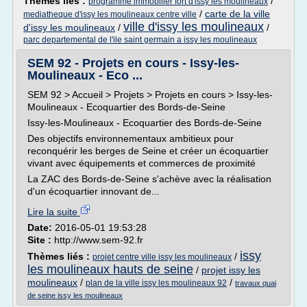
Thèmes liés :
/
programme immobilier fort d'issy les moulineaux
/
carte de la ville
mediatheque d'issy les moulineaux centre ville
ville d'issy les moulineaux
d'issy les moulineaux
/
/
parc departemental de l'ile saint germain a issy les moulineaux
SEM 92 - Projets en cours - Issy-les-
Moulineaux - Eco ...
SEM 92 > Accueil > Projets > Projets en cours > Issy-les-
Moulineaux - Ecoquartier des Bords-de-Seine
Issy-les-Moulineaux - Ecoquartier des Bords-de-Seine
Des objectifs environnementaux ambitieux pour
reconquérir les berges de Seine et créer un écoquartier
vivant avec équipements et commerces de proximité
La ZAC des Bords-de-Seine s'achève avec la réalisation
d'un écoquartier innovant de...
Lire la suite
Date:
2016-05-01 19:53:28
Site :
http://www.sem-92.fr
issy
Thèmes liés :
/
projet centre ville issy les moulineaux
les moulineaux hauts de seine
/
projet issy les
moulineaux
/
/
plan de la ville issy les moulineaux 92
travaux quai
de seine issy les moulineaux