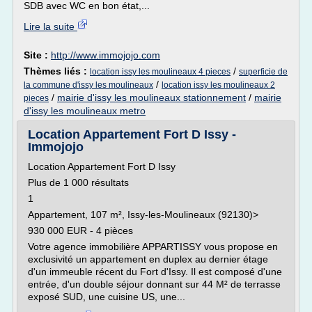
SDB avec WC en bon état,...
Lire la suite
Site :
http://www.immojojo.com
Thèmes liés :
/
location issy les moulineaux 4 pieces
superficie de
/
la commune d'issy les moulineaux
location issy les moulineaux 2
/
mairie d'issy les moulineaux stationnement
/
mairie
pieces
d'issy les moulineaux metro
Location Appartement Fort D Issy -
Immojojo
Location Appartement Fort D Issy
Plus de 1 000 résultats
1
Appartement, 107 m², Issy-les-Moulineaux (92130)>
930 000 EUR - 4 pièces
Votre agence immobilière APPARTISSY vous propose en
exclusivité un appartement en duplex au dernier étage
d'un immeuble récent du Fort d'Issy. Il est composé d'une
entrée, d'un double séjour donnant sur 44 M² de terrasse
exposé SUD, une cuisine US, une...