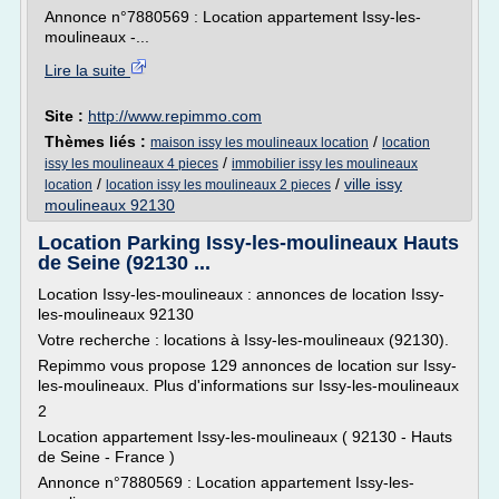
Annonce n°7880569 : Location appartement Issy-les-
moulineaux -...
Lire la suite
Site :
http://www.repimmo.com
Thèmes liés :
/
maison issy les moulineaux location
location
/
issy les moulineaux 4 pieces
immobilier issy les moulineaux
/
/
ville issy
location
location issy les moulineaux 2 pieces
moulineaux 92130
Location Parking Issy-les-moulineaux Hauts
de Seine (92130 ...
Location Issy-les-moulineaux : annonces de location Issy-
les-moulineaux 92130
Votre recherche : locations à Issy-les-moulineaux (92130).
Repimmo vous propose 129 annonces de location sur Issy-
les-moulineaux. Plus d'informations sur Issy-les-moulineaux
2
Location appartement Issy-les-moulineaux ( 92130 - Hauts
de Seine - France )
Annonce n°7880569 : Location appartement Issy-les-