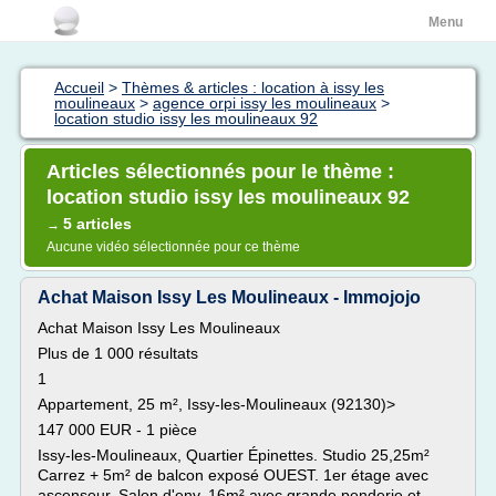
Menu
Accueil
>
Thèmes & articles : location à issy les
moulineaux
>
agence orpi issy les moulineaux
>
location studio issy les moulineaux 92
Articles sélectionnés pour le thème :
location studio issy les moulineaux 92
5 articles
→
Aucune vidéo sélectionnée pour ce thème
Achat Maison Issy Les Moulineaux - Immojojo
Achat Maison Issy Les Moulineaux
Plus de 1 000 résultats
1
Appartement, 25 m², Issy-les-Moulineaux (92130)>
147 000 EUR - 1 pièce
Issy-les-Moulineaux, Quartier Épinettes. Studio 25,25m²
Carrez + 5m² de balcon exposé OUEST. 1er étage avec
ascenseur. Salon d'env. 16m² avec grande penderie et