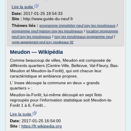
Lire la suite
Date:
2017-01-25 18:54:33
Site :
http://www.guide-du-neuf.fr
Thèmes liés :
/
programme immobilier neuf issy les moulineaux
/
programme neuf maison issy les moulineaux
location programme
/
/
neuf issy les moulineaux
issy les moulineaux programme neuf
vente appartement neuf issy moulineaux 92
Meudon — Wikipédia
Comme beaucoup de villes, Meudon est composée de
différents quartiers (Centre-Ville, Bellevue, Val-Fleury, Bas-
Meudon et Meudon-la-Forêt), qui ont chacun leur
caractéristique et ambiance propres.
L' Insee découpe la commune en deux « grands
quartiers » :
Meudon-la-Forêt, lui-même découpé en sept îlots
regroupés pour l'information statistique soit Meudon-la-
Forêt 1 à 6, Forêt...
Lire la suite
Date:
2017-01-25 16:54:00
Site :
https://fr.wikipedia.org