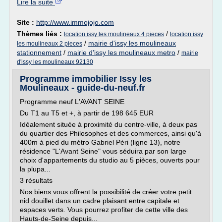
Lire la suite
Site :
http://www.immojojo.com
Thèmes liés :
/
location issy les moulineaux 4 pieces
location issy
/
mairie d'issy les moulineaux
les moulineaux 2 pieces
stationnement
/
mairie d'issy les moulineaux metro
/
mairie
d'issy les moulineaux 92130
Programme immobilier Issy les
Moulineaux - guide-du-neuf.fr
Programme neuf L'AVANT SEINE
Du T1 au T5 et +, à partir de 198 645 EUR
Idéalement située à proximité du centre-ville, à deux pas
du quartier des Philosophes et des commerces, ainsi qu'à
400m à pied du métro Gabriel Péri (ligne 13), notre
résidence "L'Avant Seine" vous séduira par son large
choix d'appartements du studio au 5 pièces, ouverts pour
la plupa...
3 résultats
Nos biens vous offrent la possibilité de créer votre petit
nid douillet dans un cadre plaisant entre capitale et
espaces verts. Vous pourrez profiter de cette ville des
Hauts-de-Seine depuis...