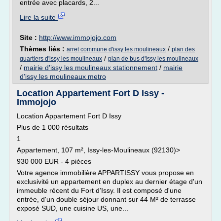
entrée avec placards, 2...
Lire la suite
Site :
http://www.immojojo.com
Thèmes liés :
/
arret commune d'issy les moulineaux
plan des
/
quartiers d'issy les moulineaux
plan de bus d'issy les moulineaux
/
mairie d'issy les moulineaux stationnement
/
mairie
d'issy les moulineaux metro
Location Appartement Fort D Issy -
Immojojo
Location Appartement Fort D Issy
Plus de 1 000 résultats
1
Appartement, 107 m², Issy-les-Moulineaux (92130)>
930 000 EUR - 4 pièces
Votre agence immobilière APPARTISSY vous propose en
exclusivité un appartement en duplex au dernier étage d'un
immeuble récent du Fort d'Issy. Il est composé d'une
entrée, d'un double séjour donnant sur 44 M² de terrasse
exposé SUD, une cuisine US, une...