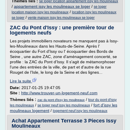
Thèmes liés :
se loger location appartement issy les moulineaux
/
appartement issy les moulineaux se loger
/
se loger
/
location maison issy les moulineaux
location issy les moulineaux
/
se loger
vente maison issy les moulineaux se loger
ZAC du Pont d'Issy : une première tour de
logements neufs
Les projets immobiliers novateurs ne manquent pas à Issy-
les-Moulineaux dans les Hauts-de-Seine. Après l'
écoquartier du Fort d'Issy ou l' écoquartier des Bords de
Seine , une autre ZAC, zone d'aménagement concerté, se
profile : la ZAC du Pont d'Issy. Il s'agit de métamorphoser
l'une des entrées de la ville, de part et d'autre de la rue
Rouget de l'Isle, le long de la Seine et des lignes...
Lire la suite
Date:
2017-01-25 19:47:05
Site :
http://www.trouver-un-logement-neuf.com
Thèmes liés :
/
tour du pont d'issy
zac du pont d'issy les moulineaux
/
/
fort d'issy les
les moulineaux
se loger neuf issy les moulineaux
moulineaux logement
/
logement neuf issy les moulineaux
Achat Appartement Terrasse 3 Pieces Issy
Moulineaux