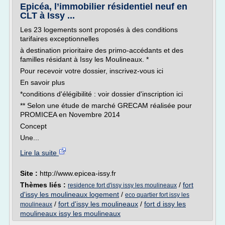
Epicéa, l’immobilier résidentiel neuf en
CLT à Issy ...
Les 23 logements sont proposés à des conditions
tarifaires exceptionnelles
à destination prioritaire des primo-accédants et des
familles résidant à Issy les Moulineaux. *
Pour recevoir votre dossier, inscrivez-vous ici
En savoir plus
*conditions d'élégibilité : voir dossier d'inscription ici
** Selon une étude de marché GRECAM réalisée pour
PROMICEA en Novembre 2014
Concept
Une...
Lire la suite
Site :
http://www.epicea-issy.fr
Thèmes liés :
/
fort
residence fort d'issy issy les moulineaux
d'issy les moulineaux logement
/
eco quartier fort issy les
/
fort d'issy les moulineaux
/
fort d issy les
moulineaux
moulineaux issy les moulineaux