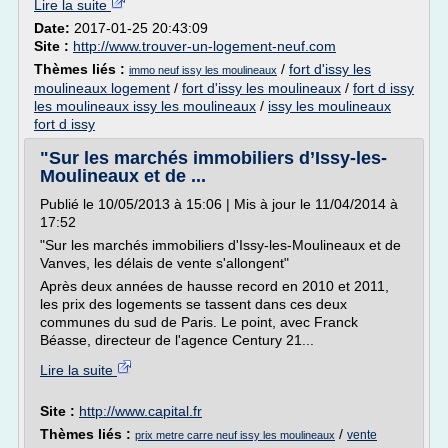
Lire la suite
Date:
2017-01-25 20:43:09
Site :
http://www.trouver-un-logement-neuf.com
Thèmes liés :
/
fort d'issy les
immo neuf issy les moulineaux
moulineaux logement
/
fort d'issy les moulineaux
/
fort d issy
les moulineaux issy les moulineaux
/
issy les moulineaux
fort d issy
"Sur les marchés immobiliers d’Issy-les-
Moulineaux et de ...
Publié le 10/05/2013 à 15:06 | Mis à jour le 11/04/2014 à
17:52
"Sur les marchés immobiliers d'Issy-les-Moulineaux et de
Vanves, les délais de vente s'allongent"
Après deux années de hausse record en 2010 et 2011,
les prix des logements se tassent dans ces deux
communes du sud de Paris. Le point, avec Franck
Béasse, directeur de l'agence Century 21...
Lire la suite
Site :
http://www.capital.fr
Thèmes liés :
/
vente
prix metre carre neuf issy les moulineaux