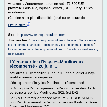
vacances / Appartement Loue en août T3 800EUR
proximité Paris 15e, Aquaboulevard , RER C issy, T3 les
moulineaux .
(Ce bien n'est plus disponible (loué ou en cours de...
Lire la suite
Site :
http://www.entreparticuliers.com
Thèmes liés :
/
maison issy les moulineaux location
location issy
/
/
les moulineaux particulier
location issy les moulineaux 4 pieces
/
location entre particulier issy les moulineaux
location courte duree issy
les moulineaux
L'éco-quartier d'Issy-les-Moulineaux
récompensé - 28 juin ...
Actualités > Immobilier > Neuf > L'éco-quartier d'Issy-
les-Moulineaux récompensé
L'éco-quartier d'Issy-les-Moulineaux récompensé
SEM 92 pour l'aménagement de l'éco-quartier des Bords
de Seine à Issy-les-Moulineaux (92). ((c) DR)
La CPCU a remis le trophée Mercure 2012 à la SEM 92
pour l'aménagement de l'éco-quartier des Bords de Seine
à Issy-les-Moulineaux (92).