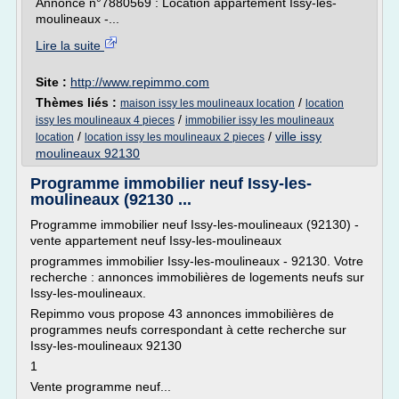
Annonce n°7880569 : Location appartement Issy-les-
moulineaux -...
Lire la suite
Site :
http://www.repimmo.com
Thèmes liés :
/
maison issy les moulineaux location
location
/
issy les moulineaux 4 pieces
immobilier issy les moulineaux
/
/
ville issy
location
location issy les moulineaux 2 pieces
moulineaux 92130
Programme immobilier neuf Issy-les-
moulineaux (92130 ...
Programme immobilier neuf Issy-les-moulineaux (92130) -
vente appartement neuf Issy-les-moulineaux
programmes immobilier Issy-les-moulineaux - 92130. Votre
recherche : annonces immobilières de logements neufs sur
Issy-les-moulineaux.
Repimmo vous propose 43 annonces immobilières de
programmes neufs correspondant à cette recherche sur
Issy-les-moulineaux 92130
1
Vente programme neuf...