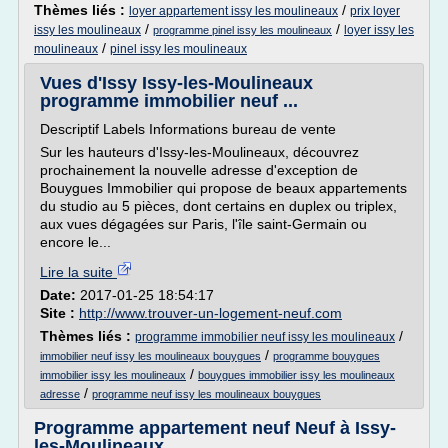
Thèmes liés :
/
loyer appartement issy les moulineaux
prix loyer
/
/
issy les moulineaux
loyer issy les
programme pinel issy les moulineaux
/
moulineaux
pinel issy les moulineaux
Vues d'Issy Issy-les-Moulineaux
programme immobilier neuf ...
Descriptif Labels Informations bureau de vente
Sur les hauteurs d'Issy-les-Moulineaux, découvrez
prochainement la nouvelle adresse d'exception de
Bouygues Immobilier qui propose de beaux appartements
du studio au 5 pièces, dont certains en duplex ou triplex,
aux vues dégagées sur Paris, l'île saint-Germain ou
encore le...
Lire la suite
Date:
2017-01-25 18:54:17
Site :
http://www.trouver-un-logement-neuf.com
Thèmes liés :
/
programme immobilier neuf issy les moulineaux
/
immobilier neuf issy les moulineaux bouygues
programme bouygues
/
immobilier issy les moulineaux
bouygues immobilier issy les moulineaux
/
adresse
programme neuf issy les moulineaux bouygues
Programme appartement neuf Neuf à Issy-
les-Moulineaux ...