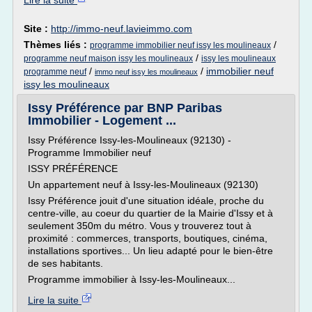
Lire la suite
Site :
http://immo-neuf.lavieimmo.com
Thèmes liés :
/
programme immobilier neuf issy les moulineaux
/
programme neuf maison issy les moulineaux
issy les moulineaux
/
/
immobilier neuf
programme neuf
immo neuf issy les moulineaux
issy les moulineaux
Issy Préférence par BNP Paribas
Immobilier - Logement ...
Issy Préférence Issy-les-Moulineaux (92130) -
Programme Immobilier neuf
ISSY PRÉFÉRENCE
Un appartement neuf à Issy-les-Moulineaux (92130)
Issy Préférence jouit d'une situation idéale, proche du
centre-ville, au coeur du quartier de la Mairie d'Issy et à
seulement 350m du métro. Vous y trouverez tout à
proximité : commerces, transports, boutiques, cinéma,
installations sportives... Un lieu adapté pour le bien-être
de ses habitants.
Programme immobilier à Issy-les-Moulineaux...
Lire la suite