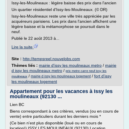
Issy-les-Moulineaux : légère baisse des prix dans l'ancien
Un quartier résidentiel d'Issy-les-Moulineaux. (© DR)
Issy-les-Moulineaux reste une ville très appréciée par les
acquéreurs parisiens. Les prix dans l'ancien affichent une
légère baisse et la métamorphose se poursuit dans le
neuf.
Publié le 22 août 2013 à...
Lire la suite
Site :
http://tempsreel.nouvelobs.com
Thèmes liés :
mairie d'issy les moulineaux metro
/
mairie
d issy les moulineaux metro
/
prix metre carre neuf issy les
/
/
fort d'issy
mairie d issy les moulineaux logement
moulineaux
les moulineaux logement
Appartement pour les vacances à Issy les
moulineaux (92130 ...
Lien BC
Biens correspondant à ces critères, vendus (ou en cours de
vente) entre particuliers durant les derniers mois *
(Ce bien n'est plus disponible (loué ou en cours de
location)) ISSY LES MOULINEAUX (92130) Location