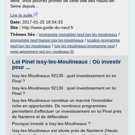
verts. Vous pourrez profiter de cette ville des Hauts-de-
Seine depuis...
Lire la suite
Date:
2017-01-25 18:54:33
Site :
http://www.guide-du-neuf.fr
Thèmes liés :
/
programme immobilier neuf issy les moulineaux
/
programme neuf maison issy les moulineaux
location programme
/
/
neuf issy les moulineaux
issy les moulineaux programme neuf
vente appartement neuf issy moulineaux 92
Loi Pinel Issy-les-Moulineaux : Où investir
pour ...
Issy-les-Moulineaux 92130 : quel investissement en loi
Pinel ?
Issy-les-Moulineaux 92130 : quel investissement en loi
Pinel ?
Issy-les-Moulineaux constitue un marché l'immobilier
riche en opportunités. De nombreux programmes
permettent d'effectuer un investissement en loi Pinel près
de Nanterre et de défiscaliser.
Pourquoi investir à Issy-les-Moulineaux ?
Issy-les-Moulineaux est située près de Nanterre (Hauts-