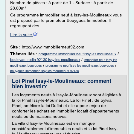
Nombre de pièces : à partir de 1 - Surface : à partir de
28.80m²
Ce programme immobilier neuf à Issy-les-Moulineaux vous
est proposé par le promoteur Bouygues Immobilier. Il
regroupent des...
Lire la suite
Site :
http://www.immobilierneuf92.com
Thèmes liés :
/
programme immobilier neuf issy les moulineaux
/
boulevard rodin 92130 issy les moulineaux
immobilier neuf issy les
/
/
moulineaux bouygues
programme neuf issy les moulineaux bouygues
bouygues immobilier issy les moulineaux 92130
Loi Pinel Issy-le-Moulineaux: comment
bien investir?
Les logements neufs à Issy-le-Moulineaux sont éligibles à
la loi Pinel Issy-le-Moulineaux. La loi Pinel , de Sylvia
Pinel, améliore la loi Duflot et elle a pour enjeu de
conforter les achats en immobilier locatif d'appartements
neufs ou de maisons neuves.
La ville d'Issy-le-Moulineaux est en manque
considérablement d'immeubles neufs et la loi Pinel Issy-