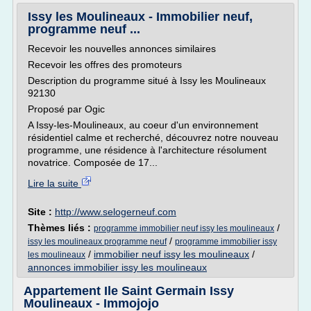
Issy les Moulineaux - Immobilier neuf,
programme neuf ...
Recevoir les nouvelles annonces similaires
Recevoir les offres des promoteurs
Description du programme situé à Issy les Moulineaux
92130
Proposé par Ogic
A Issy-les-Moulineaux, au coeur d'un environnement
résidentiel calme et recherché, découvrez notre nouveau
programme, une résidence à l'architecture résolument
novatrice. Composée de 17...
Lire la suite
Site :
http://www.selogerneuf.com
Thèmes liés :
/
programme immobilier neuf issy les moulineaux
/
issy les moulineaux programme neuf
programme immobilier issy
/
immobilier neuf issy les moulineaux
/
les moulineaux
annonces immobilier issy les moulineaux
Appartement Ile Saint Germain Issy
Moulineaux - Immojojo