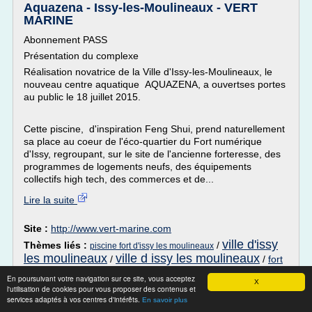
Aquazena - Issy-les-Moulineaux - VERT
MARINE
Abonnement PASS
Présentation du complexe
Réalisation novatrice de la Ville d'Issy-les-Moulineaux, le
nouveau centre aquatique AQUAZENA, a ouvertses portes
au public le 18 juillet 2015.
Cette piscine, d'inspiration Feng Shui, prend naturellement
sa place au coeur de l'éco-quartier du Fort numérique
d'Issy, regroupant, sur le site de l'ancienne forteresse, des
programmes de logements neufs, des équipements
collectifs high tech, des commerces et de...
Lire la suite
Site :
http://www.vert-marine.com
ville d'issy
Thèmes liés :
/
piscine fort d'issy les moulineaux
les moulineaux
ville d issy les moulineaux
/
/
fort
d'issy les moulineaux logement
/
eco quartier fort issy les
En poursuivant votre navigation sur ce site, vous acceptez
X
moulineaux
l'utilisation de cookies pour vous proposer des contenus et
services adaptés à vos centres d'intérêts.
En savoir plus
Notre association | AREPA