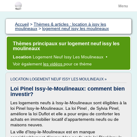
Menu
Accueil
>
Thèmes & articles : location à issy les
moulineaux
>
logement neuf issy les moulineaux
Thèmes principaux sur logement neuf issy les
moulineaux
Location
Logement Neuf Issy
Les
Moulineaux
•
Voir également
les vidéos
pour ce thème
LOCATION LOGEMENT NEUF ISSY LES MOULINEAUX »
Loi Pinel Issy-le-Moulineaux: comment bien
investir?
Les logements neufs à Issy-le-Moulineaux sont éligibles à la
loi Pinel Issy-le-Moulineaux. La loi Pinel , de Sylvia Pinel,
améliore la loi Duflot et elle a pour enjeu de conforter les
achats en immobilier locatif d'appartements neufs ou de
maisons neuves.
La ville d'Issy-le-Moulineaux est en manque