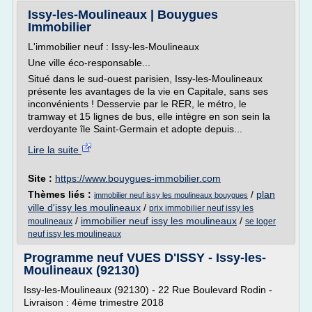
Issy-les-Moulineaux | Bouygues
Immobilier
L'immobilier neuf : Issy-les-Moulineaux
Une ville éco-responsable...
Situé dans le sud-ouest parisien, Issy-les-Moulineaux
présente les avantages de la vie en Capitale, sans ses
inconvénients ! Desservie par le RER, le métro, le
tramway et 15 lignes de bus, elle intègre en son sein la
verdoyante île Saint-Germain et adopte depuis...
Lire la suite
Site :
https://www.bouygues-immobilier.com
Thèmes liés :
/
plan
immobilier neuf issy les moulineaux bouygues
ville d'issy les moulineaux
/
prix immobilier neuf issy les
/
immobilier neuf issy les moulineaux
/
moulineaux
se loger
neuf issy les moulineaux
Programme neuf VUES D'ISSY - Issy-les-
Moulineaux (92130)
Issy-les-Moulineaux (92130) - 22 Rue Boulevard Rodin -
Livraison : 4ème trimestre 2018