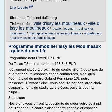
le-Moulineaux promet une réduction...
Lire la suite
Site :
http://loi-pinel.duflot.org
ville d'issy les moulineaux
ville d
Thèmes liés :
/
issy les moulineaux
/
location logement neuf issy les
/
/
moulineaux
loyer appartement issy les moulineaux
appartement
neuf issy les moulineaux location
Programme immobilier Issy les Moulineaux
- guide-du-neuf.fr
Programme neuf L'AVANT SEINE
Du T1 au T5 et +, à partir de 198 645 EUR
Idéalement située à proximité du centre-ville, à deux pas du
quartier des Philosophes et des commerces, ainsi qu'à
400m à pied du métro Gabriel Péri (ligne 13), notre
résidence "L'Avant Seine" vous séduira par son large choix
d'appartements du studio au 5 pièces, ouverts pour la
plupa...
3 résultats
Nos biens vous offrent la possibilité de créer votre petit nid
douillet dans un cadre plaisant entre capitale et espaces