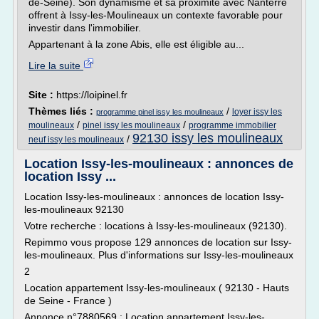
de-Seine). Son dynamisme et sa proximité avec Nanterre
offrent à Issy-les-Moulineaux un contexte favorable pour
investir dans l'immobilier.
Appartenant à la zone Abis, elle est éligible au...
Lire la suite
Site :
https://loipinel.fr
Thèmes liés :
/
loyer issy les
programme pinel issy les moulineaux
/
/
moulineaux
pinel issy les moulineaux
programme immobilier
92130 issy les moulineaux
/
neuf issy les moulineaux
Location Issy-les-moulineaux : annonces de
location Issy ...
Location Issy-les-moulineaux : annonces de location Issy-
les-moulineaux 92130
Votre recherche : locations à Issy-les-moulineaux (92130).
Repimmo vous propose 129 annonces de location sur Issy-
les-moulineaux. Plus d'informations sur Issy-les-moulineaux
2
Location appartement Issy-les-moulineaux ( 92130 - Hauts
de Seine - France )
Annonce n°7880569 : Location appartement Issy-les-