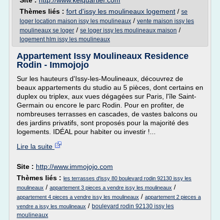
Site :
http://www.kelquartier.com
Thèmes liés :
fort d'issy les moulineaux logement
/
se
/
loger location maison issy les moulineaux
vente maison issy les
/
/
moulineaux se loger
se loger issy les moulineaux maison
logement hlm issy les moulineaux
Appartement Issy Moulineaux Residence
Rodin - Immojojo
Sur les hauteurs d'Issy-les-Moulineaux, découvrez de
beaux appartements du studio au 5 pièces, dont certains en
duplex ou triplex, aux vues dégagées sur Paris, l'île Saint-
Germain ou encore le parc Rodin. Pour en profiter, de
nombreuses terrasses en cascades, de vastes balcons ou
des jardins privatifs, sont proposés pour la majorité des
logements. IDÉAL pour habiter ou investir !...
Lire la suite
Site :
http://www.immojojo.com
Thèmes liés :
les terrasses d'issy 80 boulevard rodin 92130 issy les
/
/
moulineaux
appartement 3 pieces a vendre issy les moulineaux
/
appartement 4 pieces a vendre issy les moulineaux
appartement 2 pieces a
/
boulevard rodin 92130 issy les
vendre a issy les moulineaux
moulineaux