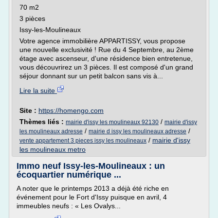
70 m2
3 pièces
Issy-les-Moulineaux
Votre agence immobilière APPARTISSY, vous propose
une nouvelle exclusivité ! Rue du 4 Septembre, au 2ème
étage avec ascenseur, d'une résidence bien entretenue,
vous découvrirez un 3 pièces. Il est composé d'un grand
séjour donnant sur un petit balcon sans vis à...
Lire la suite
Site :
https://homengo.com
Thèmes liés :
/
mairie d'issy les moulineaux 92130
mairie d'issy
/
/
les moulineaux adresse
mairie d issy les moulineaux adresse
/
mairie d'issy
vente appartement 3 pieces issy les moulineaux
les moulineaux metro
Immo neuf Issy-les-Moulineaux : un
écoquartier numérique ...
A noter que le printemps 2013 a déjà été riche en
événement pour le Fort d'Issy puisque en avril, 4
immeubles neufs : « Les Ovalys...