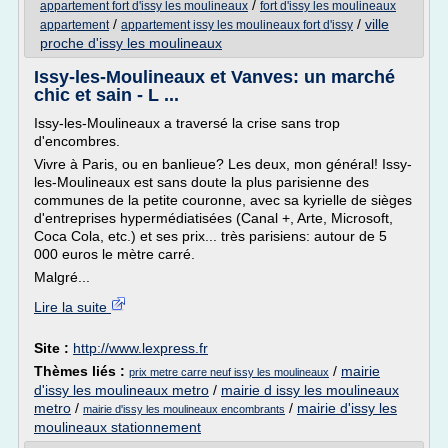
/
appartement fort d'issy les moulineaux
fort d'issy les moulineaux
/
/
ville
appartement
appartement issy les moulineaux fort d'issy
proche d'issy les moulineaux
Issy-les-Moulineaux et Vanves: un marché
chic et sain - L ...
Issy-les-Moulineaux a traversé la crise sans trop
d'encombres.
Vivre à Paris, ou en banlieue? Les deux, mon général! Issy-
les-Moulineaux est sans doute la plus parisienne des
communes de la petite couronne, avec sa kyrielle de sièges
d'entreprises hypermédiatisées (Canal +, Arte, Microsoft,
Coca Cola, etc.) et ses prix... très parisiens: autour de 5
000 euros le mètre carré.
Malgré...
Lire la suite
Site :
http://www.lexpress.fr
Thèmes liés :
/
mairie
prix metre carre neuf issy les moulineaux
d'issy les moulineaux metro
/
mairie d issy les moulineaux
metro
/
/
mairie d'issy les
mairie d'issy les moulineaux encombrants
moulineaux stationnement