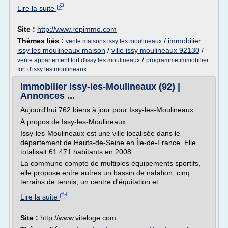
Lire la suite
Site :
http://www.repimmo.com
Thèmes liés :
/
immobilier
vente maisons issy les moulineaux
issy les moulineaux maison
/
ville issy moulineaux 92130
/
/
vente appartement fort d'issy les moulineaux
programme immobilier
fort d'issy les moulineaux
Immobilier Issy-les-Moulineaux (92) |
Annonces ...
Aujourd'hui 762 biens à jour pour Issy-les-Moulineaux
À propos de Issy-les-Moulineaux
Issy-les-Moulineaux est une ville localisée dans le
département de Hauts-de-Seine en Île-de-France. Elle
totalisait 61 471 habitants en 2008.
La commune compte de multiples équipements sportifs,
elle propose entre autres un bassin de natation, cinq
terrains de tennis, un centre d'équitation et...
Lire la suite
Site :
http://www.viteloge.com