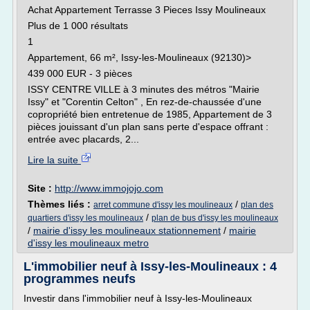
Achat Appartement Terrasse 3 Pieces Issy Moulineaux
Plus de 1 000 résultats
1
Appartement, 66 m², Issy-les-Moulineaux (92130)>
439 000 EUR - 3 pièces
ISSY CENTRE VILLE à 3 minutes des métros "Mairie
Issy" et "Corentin Celton" , En rez-de-chaussée d'une
copropriété bien entretenue de 1985, Appartement de 3
pièces jouissant d'un plan sans perte d'espace offrant :
entrée avec placards, 2...
Lire la suite
Site :
http://www.immojojo.com
Thèmes liés :
/
arret commune d'issy les moulineaux
plan des
/
quartiers d'issy les moulineaux
plan de bus d'issy les moulineaux
/
mairie d'issy les moulineaux stationnement
/
mairie
d'issy les moulineaux metro
L'immobilier neuf à Issy-les-Moulineaux : 4
programmes neufs
Investir dans l'immobilier neuf à Issy-les-Moulineaux