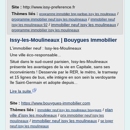
Site :
http://www.issy-preference.fr
Thèmes liés :
/
programme immobilier bnp paribas issy les moulineaux
/
programme immobilier neuf issy les moulineaux
immobilier neuf
/
immobilier neuf issy les moulineaux
/
issy les moulineaux 92
programme immobilier issy les moulineaux
Issy-les-Moulineaux | Bouygues Immobilier
L'immobilier neuf : Issy-les-Moulineaux
Une ville éco-responsable...
Situé dans le sud-ouest parisien, Issy-les-Moulineaux
présente les avantages de la vie en Capitale, sans ses
inconvénients ! Desservie par le RER, le métro, le tramway
et 15 lignes de bus, elle intègre en son sein la verdoyante
île Saint-Germain et adopte depuis...
Lire la suite
Site :
https://www.bouygues-immobilier.com
Thèmes liés :
/
plan
immobilier neuf issy les moulineaux bouygues
ville d'issy les moulineaux
/
prix immobilier neuf issy les
/
immobilier neuf issy les moulineaux
/
moulineaux
se loger
neuf issy les moulineaux