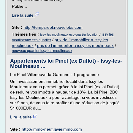
Publié...
Lire la suite
Site :
http://tempsreel.nouvelobs.com
Thèmes liés :
/
issy les
issy les moulineaux eco quartier location
/
prix de l'immobilier a issy les
moulineaux eco quartier
moulineaux
/
prix de l immobilier a issy les moulineaux
/
nouveau quartier issy les moulineaux
Appartements loi Pinel (ex Duflot) - Issy-les-
Moulineaux ...
Loi Pinel Villeneuve-la-Garenne - 1 programme
Un investissement immobilier locatif dans Issy-les-
Moulineaux vous permet, grâce à la loi Pinel (ex loi Duflot)
de réduire vos impôts à hauteur de 18%. La loi Pinel BBC
Issy-les-Moulineaux a pour avantage, si vous investissez
sur 9 ans, de vous faire profiter d'une réduction de jusqu'à
54 000EUR du...
Lire la suite
Site :
http://immo-neuf.lavieimmo.com