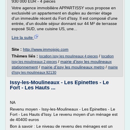
930 000 EUR - 4 pièces
Votre agence immobilière APPARTISSY vous propose en
exclusivité un appartement en duplex au dernier étage
d'un immeuble récent du Fort d'Issy. Il est composé d'une
entrée, d'un double séjour donnant sur 44 M² de terrasse
exposé SUD, une cuisine US, une...
Lire la suite
Site :
http://www.immojojo.com
Thèmes liés :
/
location issy les moulineaux 4 pieces
location
/
mairie d'issy les moulineaux
issy les moulineaux 2 pieces
stationnement
/
mairie d'issy les moulineaux metro
/
mairie
d'issy les moulineaux 92130
Issy-les-Moulineaux - Les Epinettes - Le
Fort - Les Hauts ...
NA
Revenu moyen - Issy-les-Moulineaux - Les Epinettes - Le
Fort - Les Hauts d'Issy. Le revenu moyen d'un ménage est
de 40400 euros
Bon à savoir : Le niveau de revenu des ménages est un