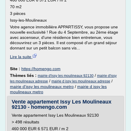
460 000 EUR 6 571 EUR / m 2
70 m2
3 pièces
Issy-les-Moulineaux
Votre agence immobilière APPARTISSY, vous propose une
nouvelle exclusivité ! Rue du 4 Septembre, au 2ème étage
avec ascenseur, d'une résidence bien entretenue, vous
découvrirez un 3 pièces. Il est composé d'un grand séjour
donnant sur un petit balcon sans vis...
Lire la suite
Site :
https://homengo.com
Thèmes liés :
/
mairie d'issy les moulineaux 92130
mairie d'issy
/
/
les moulineaux adresse
mairie d issy les moulineaux adresse
mairie d'issy les moulineaux metro
/
mairie d issy les
moulineaux metro
Vente appartement Issy Les Moulineaux
92130 - homengo.com
Vente appartement Issy Les Moulineaux 92130
> 498 résultats
460 000 EUR 6 571 EUR / m 2